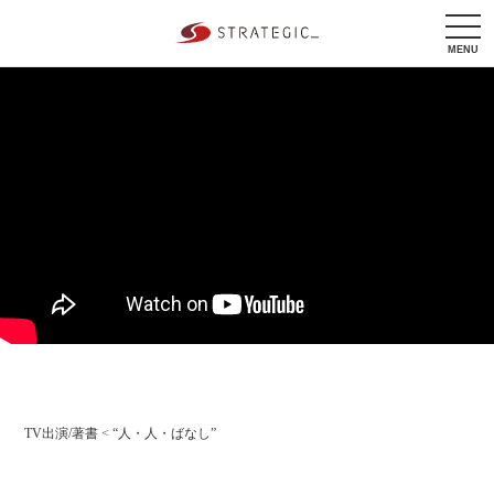
tog
nav
MENU
TV出演/著書
<
“人・人・ばなし”