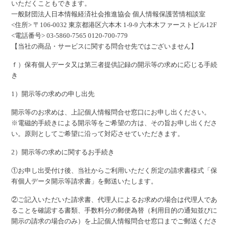
いただくこともできます。
一般財団法人日本情報経済社会推進協会 個人情報保護苦情相談室
<住所> 〒106-0032 東京都港区六本木 1-9-9 六本木ファーストビル12F
<電話番号> 03-5860-7565 0120-700-779
【当社の商品・サービスに関する問合せ先ではございません】
ｆ）保有個人データ又は第三者提供記録の開示等の求めに応じる手続
き
1）開示等の求めの申し出先
開示等のお求めは、上記個人情報問合せ窓口にお申し出ください。
※電磁的手続きによる開示等をご希望の方は、その旨お申し出くださ
い。原則としてご希望に沿って対応させていただきます。
2）開示等の求めに関するお手続き
①お申し出受付け後、当社からご利用いただく所定の請求書様式「保
有個人データ開示等請求書」を郵送いたします。
②ご記入いただいた請求書、代理人によるお求めの場合は代理人であ
ることを確認する書類、手数料分の郵便為替（利用目的の通知並びに
開示の請求の場合のみ）を上記個人情報問合せ窓口までご郵送くださ