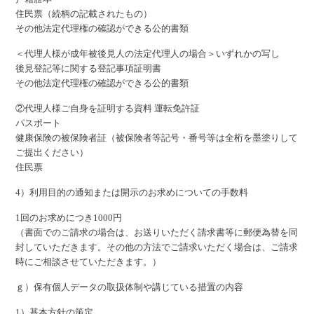
住民票（続柄の記載されたもの）
その他法定代理権の確認ができる公的書類
＜代理人様が成年被後見人の法定代理人の場合＞いずれかの写し
後見登記等に関する登記事項証明書
その他法定代理権の確認ができる公的書類
②代理人様ご自身を証明する資料 運転免許証
パスポート
健康保険の被保険者証（被保険者等記号・番号等は全桁を墨塗りして
ご提出ください）
住民票
4）利用目的の通知または開示のお求めについての手数料
1回のお求めにつき1000円
（書面でのご請求の場合は、お送りいただく請求書等に郵便為替を同
封していただきます。その他の方法でご請求いただく場合は、ご請求
時にご相談させていただきます。）
ｇ）保有個人データの取扱体制や講じている措置の内容
1）基本方針の策定