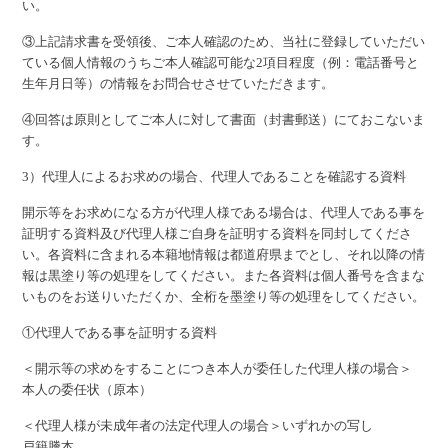
い。
③上記請求書を受領後、ご本人確認のため、当社に登録していただい
ている個人情報のうちご本人確認可能な2項目程度（例：電話番号と
生年月日等）の情報をお問合せさせていただきます。
④回答は原則としてご本人に対して書面（封書郵送）にておこないま
す。
3）代理人によるお求めの場合、代理人であることを確認する資料
開示等をお求めになる方が代理人様である場合は、代理人である事を
証明する資料及び代理人様ご自身を証明する資料を同封してくださ
い。各資料に含まれる本籍地情報は都道府県までとし、それ以降の情
報は黒塗り等の処理をしてください。また各資料は個人番号を含まな
いものをお送りいただくか、全桁を墨塗り等の処理をしてください。
①代理人である事を証明する資料
＜開示等の求めをすることにつき本人が委任した代理人様の場合＞
本人の委任状（原本）
＜代理人様が未成年者の法定代理人の場合＞いずれかの写し
戸籍謄本