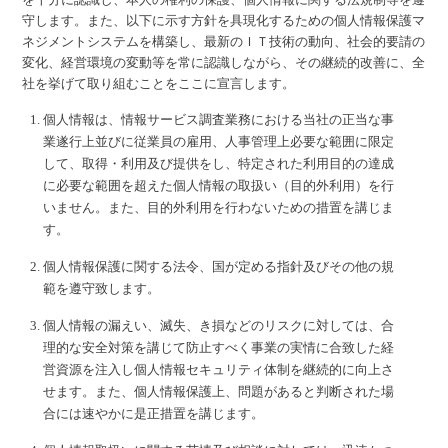
守します。また、以下に示す方針を具現化するための個人情報保護マ
ネジメントシステムを構築し、最新のＩＴ技術の動向、社会的要請の
変化、経営環境の変動等を常に認識しながら、その継続的改善に、全
社を挙げて取り組むことをここに宣言します。
個人情報は、情報サービス調査業務における当社の正当な事
業遂行上並びに従業員の雇用、人事管理上必要な範囲に限定
して、取得・利用及び提供をし、特定された利用目的の達成
に必要な範囲を超えた個人情報の取扱い（目的外利用）を行
いません。また、目的外利用を行わないための措置を講じま
す。
個人情報保護に関する法令、国が定める指針及びその他の規
範を遵守致します。
個人情報の漏えい、滅失、き損などのリスクに対しては、合
理的な安全対策を講じて防止すべく事業の実情に合致した経
営資源を注入し個人情報セキュリティ体制を継続的に向上さ
せます。また、個人情報保護上、問題があると判断された場
合には速やかに是正措置を講じます。